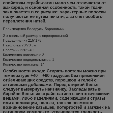
свойствам страйп-сатин мало чем отличается от
жаккарда, и основная особенность такой ткани
заключается в ее рисунке: характерные полоски
получаются не путем печати, а за счет особого
переплетения нитей.
Производство Беларусь, Барановичи
2-х спальный размер с европростыней
Пододеяльник 215*175
Наволочка 70/70 см
Простынь 220*240.
Количество наволочек: 2
Количество пододеяльников: 1
Количество простынь: 1"
Особенности ухода:
Стирать постели можно при
температуре +40 – +60 градусов без применения
отбеливающих средств, порошков и гелей с
активными добавками. Перед стиркой белье
следует вывернуть наизнанку. Закладывать в
барабан белье из страйп-сатина с синтетическими
вещами, либо изделиями, содержащими стразы
или аппликации, нельзя, так как возможно
возникновение катышек, потертостей и затяжек на
сатиновом комплекте, утрачивается гладкость