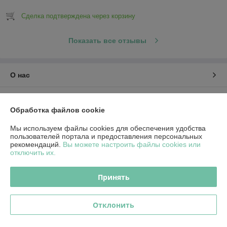
Сделка подтверждена через корзину
Показать все отзывы
О нас
Контакты
Обработка файлов cookie
Доставка и оплата
Мы используем файлы cookies для обеспечения удобства
пользователей портала и предоставления персональных
рекомендаций.
Вы можете настроить файлы cookies или
График работы
отключить их.
Полная версия сайта
Принять
Политика обработки cookies
Отклонить
Сайт создан на платформе Deal.by