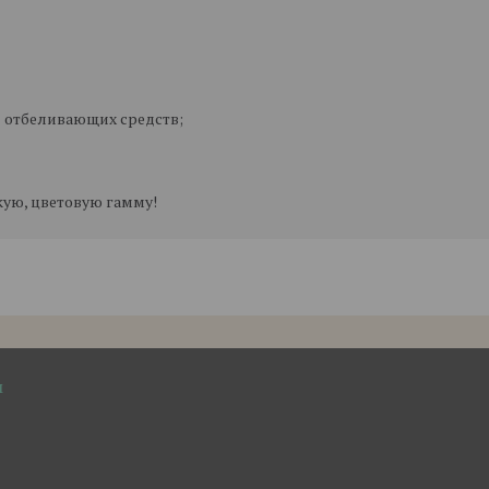
я отбеливающих средств;
кую, цветовую гамму!
м