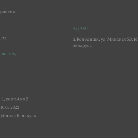
арантия
6-32
п. Колодищи, ул. Минская 5В, М
Беларусь
ndex.by
, корп.4 кв.2
0.05.2022
спублика Беларусь