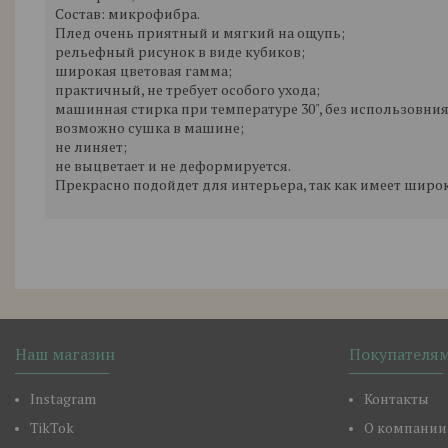
Состав: микрофибра.
Плед очень приятный и мягкий на ощупь;
рельефный рисунок в виде кубиков;
широкая цветовая гамма;
практичный, не требует особого ухода;
машинная стирка при температуре 30", без использовни
возможно сушка в машине;
не линяет;
не выцветает и не деформируется.
Прекрасно подойдет для интерьера, так как имеет широ
Наш магазин
Покупателя
Instagram
Контакты
TikTok
О компании