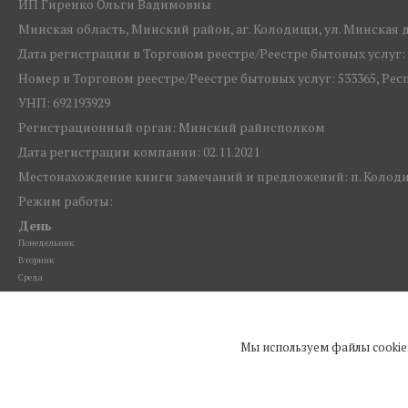
ИП Гиренко Ольги Вадимовны
Минская область, Минский район, аг. Колодищи, ул. Минская д.1
Дата регистрации в Торговом реестре/Реестре бытовых услуг: 1
Номер в Торговом реестре/Реестре бытовых услуг: 533365, Ре
УНП: 692193929
Регистрационный орган: Минский райисполком
Дата регистрации компании: 02.11.2021
Местонахождение книги замечаний и предложений: п. Колоди
Режим работы:
День
Понедельник
Вторник
Среда
Четверг
Пятница
Суббота
Мы используем файлы cookie
Воскресенье