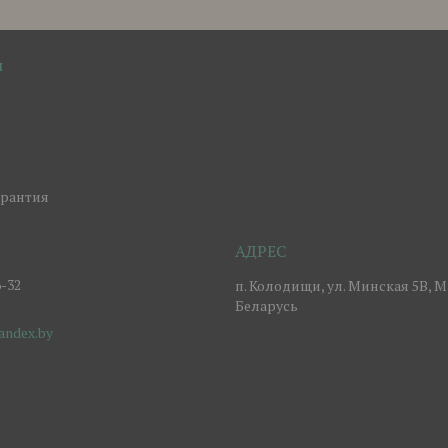
м
арантия
6-32
п. Колодищи, ул. Минская 5В, М
Беларусь
ndex.by