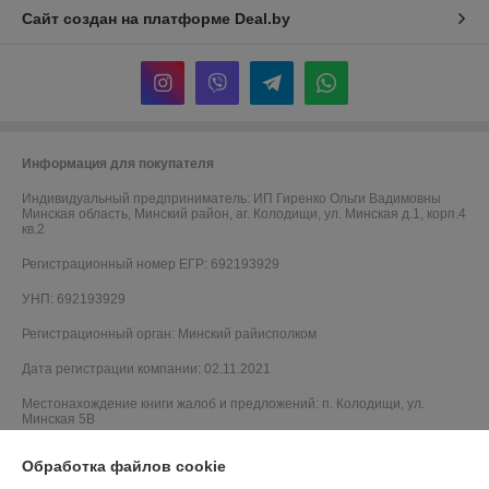
Сайт создан на платформе Deal.by
Информация для покупателя
Индивидуальный предприниматель:
ИП Гиренко Ольги Вадимовны
Минская область, Минский район, аг. Колодищи, ул. Минская д.1, корп.4
кв.2
Регистрационный номер ЕГР: 692193929
УНП: 692193929
Регистрационный орган: Минский райисполком
Дата регистрации компании: 02.11.2021
Местонахождение книги жалоб и предложений: п. Колодищи, ул.
Минская 5В
Обработка файлов cookie