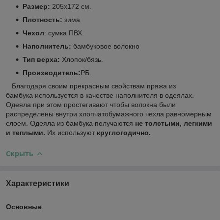
Размер:
205х172 см.
Плотность:
зима
Чехол
: сумка ПВХ.
Наполнитель:
бамбуковое волокно
Тип верха:
Хлопок/бязь.
Производитель:
РБ.
Благодаря своим прекрасным свойствам пряжа из
бамбука используется в качестве наполнителя в одеялах.
Одеяла при этом простегивают чтобы волокна были
распределены внутри хлопчатобумажного чехла равномерным
слоем. Одеяла из бамбука получаются
не толстыми, легкими
и теплыми.
Их используют
круглогодично.
Скрыть
Характеристики
Основные