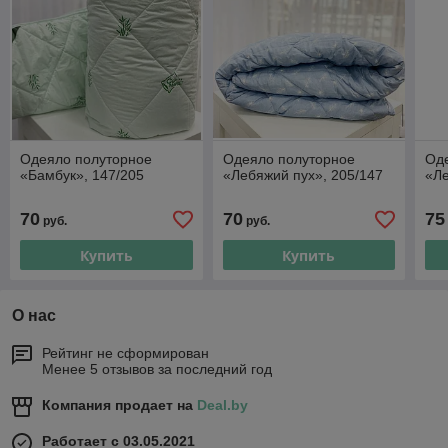
Одеяло полуторное
Одеяло полуторное
Од
«Бамбук», 147/205
«Лебяжий пух», 205/147
«Ле
70
70
75
руб.
руб.
Купить
Купить
О нас
Рейтинг не сформирован
Менее 5 отзывов за последний год
Компания продает на
Deal.by
Работает с 03.05.2021