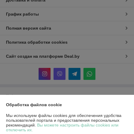
Доставка и оплата
График работы
Полная версия сайта
Политика обработки cookies
Сайт создан на платформе Deal.by
Информация для покупателя
Обработка файлов cookie
Индивидуальный предприниматель:
ИП Гиренко Ольги Вадимовны
Минская область, Минский район, аг. Колодищи, ул. Минская д.1, корп.4
кв.2
Мы используем файлы cookies для обеспечения удобства
пользователей портала и предоставления персональных
Регистрационный номер ЕГР: 692193929
рекомендаций.
Вы можете настроить файлы cookies или
отключить их.
УНП: 692193929