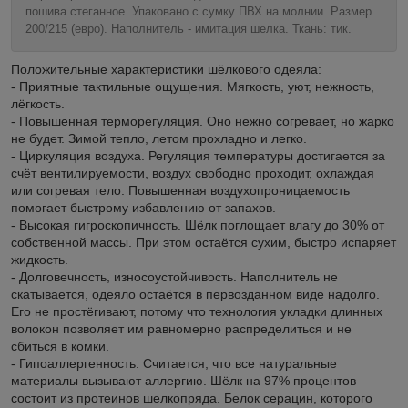
пошива стеганное. Упаковано с сумку ПВХ на молнии. Размер
200/215 (евро). Наполнитель - имитация шелка. Ткань: тик.
Положительные характеристики шёлкового одеяла:
- Приятные тактильные ощущения. Мягкость, уют, нежность,
лёгкость.
- Повышенная терморегуляция. Оно нежно согревает, но жарко
не будет. Зимой тепло, летом прохладно и легко.
- Циркуляция воздуха. Регуляция температуры достигается за
счёт вентилируемости, воздух свободно проходит, охлаждая
или согревая тело. Повышенная воздухопроницаемость
помогает быстрому избавлению от запахов.
- Высокая гигроскопичность. Шёлк поглощает влагу до 30% от
собственной массы. При этом остаётся сухим, быстро испаряет
жидкость.
- Долговечность, износоустойчивость. Наполнитель не
скатывается, одеяло остаётся в первозданном виде надолго.
Его не простёгивают, потому что технология укладки длинных
волокон позволяет им равномерно распределиться и не
сбиться в комки.
- Гипоаллергенность. Считается, что все натуральные
материалы вызывают аллергию. Шёлк на 97% процентов
состоит из протеинов шелкопряда. Белок серацин, которого