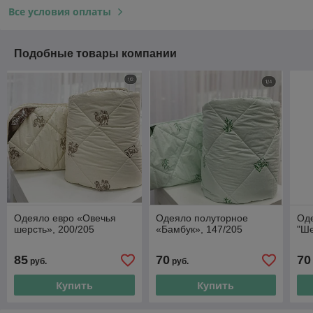
Все условия оплаты
Подобные товары компании
Одеяло евро «Овечья
Одеяло полуторное
Од
шерсть», 200/205
«Бамбук», 147/205
"Ше
85
70
70
руб.
руб.
Купить
Купить