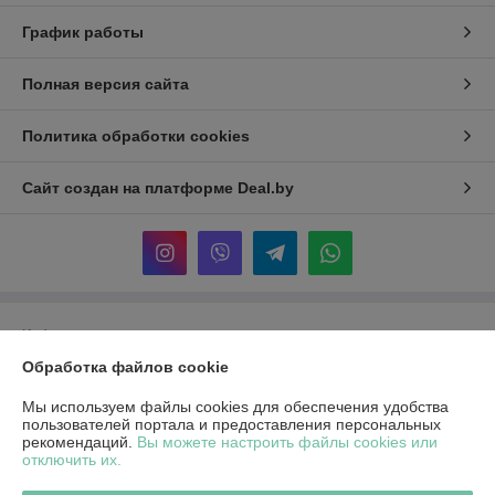
График работы
Полная версия сайта
Политика обработки cookies
Сайт создан на платформе Deal.by
Информация для покупателя
Обработка файлов cookie
Индивидуальный предприниматель:
ИП Гиренко Ольги Вадимовны
Минская область, Минский район, аг. Колодищи, ул. Минская д.1, корп.4
кв.2
Мы используем файлы cookies для обеспечения удобства
пользователей портала и предоставления персональных
Регистрационный номер ЕГР: 692193929
рекомендаций.
Вы можете настроить файлы cookies или
отключить их.
УНП: 692193929