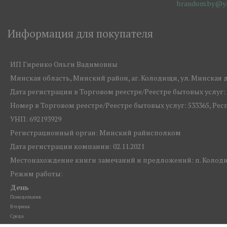
brandom.by@ya
Информация для покупателя
ИП Гиренко Ольги Вадимовны
Минская область, Минский район, аг. Колодищи, ул. Минская д.1
Дата регистрации в Торговом реестре/Реестре бытовых услуг: 1
Номер в Торговом реестре/Реестре бытовых услуг: 533365, Ре
УНП: 692193929
Регистрационный орган: Минский райисполком
Дата регистрации компании: 02.11.2021
Местонахождение книги замечаний и предложений: п. Колоди
Режим работы:
День
Понедельник
Вторник
Среда
Четверг