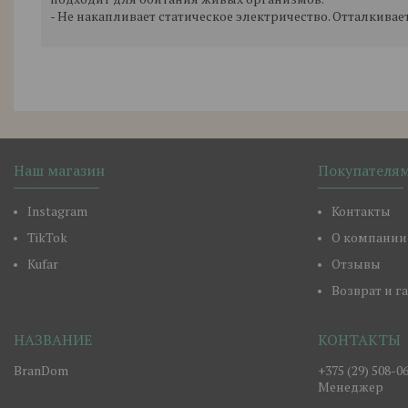
- Не накапливает статическое электричество. Отталкивае
Наш магазин
Покупателя
Instagram
Контакты
TikTok
О компании
Kufar
Отзывы
Возврат и г
BranDom
+375 (29) 508-0
Менеджер