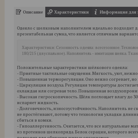
Описание
Характеристики
Информация для 
Одеяло с шелковым наполнителем идеально подходит дл
презентабельная сумка, что является отличным вариант
Характеристики: Сезонность одеяла: всесезонное. Техноло
180/215 (двуспальное). Наполнитель - имитация шелка. Ткань
Положительные характеристики шёлкового одеяла:
- Приятные тактильные ощущения. Мягкость, уют, нежнос
- Повышенная терморегуляция. Оно нежно согревает, но ж
- Циркуляция воздуха. Регуляция температуры достигает
охлаждая или согревая тело. Повышенная воздухопрони
- Высокая гигроскопичность. Шёлк поглощает влагу до 30
испаряет жидкость.
- Долговечность, износоустойчивость. Наполнитель не ск
не простёгивают, потому что технология укладки длинн
сбиться в комки.
- Гипоаллергенность. Считается, что все натуральные м
из протеинов шелкопряда. Белок серацин, которого все
подходит для обитания живых организмов.