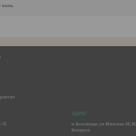
т пыль.
м
арантия
6-32
п. Колодищи, ул. Минская 5В, М
Беларусь