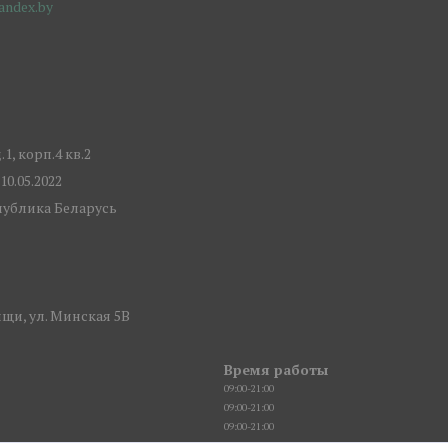
ndex.by
, корп.4 кв.2
0.05.2022
спублика Беларусь
щи, ул. Минская 5В
Время работы
09:00-21:00
09:00-21:00
09:00-21:00
09:00-21:00