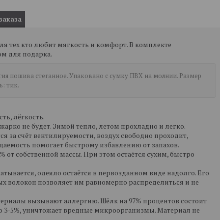
заказа
я тех кто любит мягкость и комфорт. В комплекте
ом для подарка.
гия пошива стеганное. Упаковано с сумку ПВХ на молнии. Размер
: тик.
ть, лёгкость.
арко не будет. Зимой тепло, летом прохладно и легко.
ся за счёт вентилируемости, воздух свободно проходит,
цаемость помогает быстрому избавлению от запахов.
% от собственной массы. При этом остаётся сухим, быстро
атывается, одеяло остаётся в первозданном виде надолго. Его
ых волокон позволяет им равномерно распределиться и не
атериалы вызывают аллергию. Шёлк на 97% процентов состоит
го 3-5%, уничтожает вредные микроорганизмы. Материал не